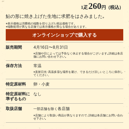
260
1疋
円（税込）
鮎の形に焼き上げた生地に求肥をはさみました｡
※表示価格は消費税の端数を切り上げた税込価格です。
※端数処理が異なる店舗では表示価格が異なる場合があります。
オンラインショップで購入する
販売期間
4月16日〜8月31日
※店舗や日によっては予告なく休止する場合がございます｡詳細は各店
舗にお問い合わせ下さい｡
保存方法
常温
※直射日光･高温多湿な場所を避け、できるだけ涼しいところに保存し
てください。
特定原材料
卵・小麦
特定原材料に
なし
準ずるもの
取扱店舗
各店舗
一部店舗を除く
※店舗により取扱い商品が異なりますので､詳細は各店舗にお問い合わ
せ下さい｡