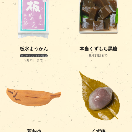
板水ようかん
本当くずもち黒糖
8月31日まで
オンラインショップ取扱
9月15日まで
若あゆ
くず桜