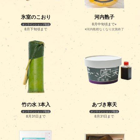
氷室のこおり
河内熟子
8月中旬頃まで
※
オンラインショップ取扱
8月下旬頃まで
※河内晩柑なくなり次第終了
竹の水 3本入
あづき寒天
オンラインショップ取扱
オンラインショップ取扱
8月31日まで
8月31日まで