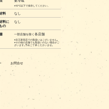
法
要冷蔵
※10℃以下で保存してください。
材料
なし
材料に
なし
もの
舗
各店舗
一部店舗を除く
※京王新宿店での取扱いはございません｡
※その他の店舗でも取扱いのない場合がご
ざいます｡予めご了承くださいませ｡
ー
お問合せ