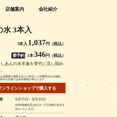
店舗案内
会社紹介
の水 3本入
1,037
3本入
円（税込）
346
要予約
1本
円（税込）
こしあんの水羊羹を青竹に流し固め
た。
格は消費税の端数を切上げ表示した消費税込みの価格。
て表示の店舗では表示価格が異なります。
オンラインショップで購入する
間
5月11日～8月31日
※髙島屋横浜店は6/24～7/7の期間､販売を
休止いたします｡