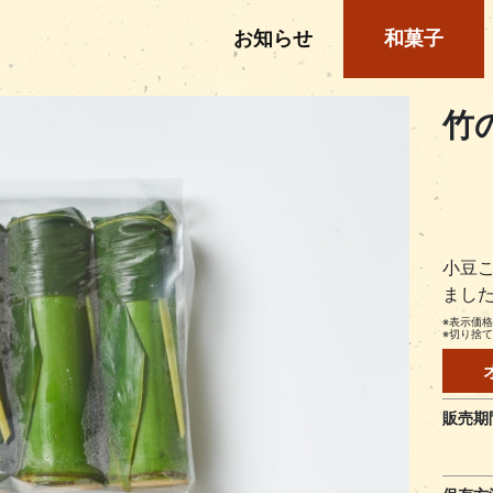
(current)
お知らせ
和菓子
竹
小豆
まし
※表示価
※切り捨
販売期